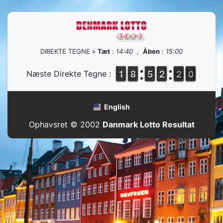
DIREKTE TEGNE »
Tæt
:
14:40
,
Åben
:
15:00
1
1
1
1
7
7
8
8
4
4
5
5
1
1
2
2
2
1
0
9
Næste Direkte Tegne :
2
0
English
Ophavsret © 2002
Danmark Lotto Resultat