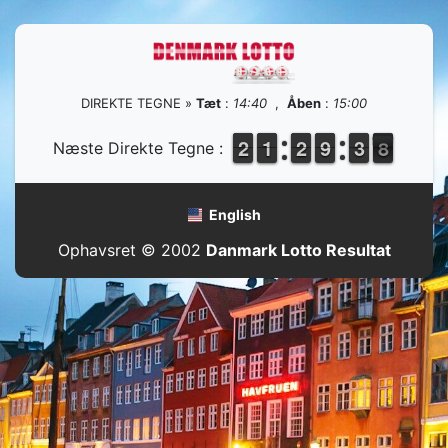
DIREKTE TEGNE »
Tæt
:
14:40
,
Åben
:
15:00
1
1
2
2
1
1
1
1
1
1
2
2
8
8
9
9
4
3
3
8
7
Næste Direkte Tegne :
English
Ophavsret © 2002
Danmark Lotto Resultat