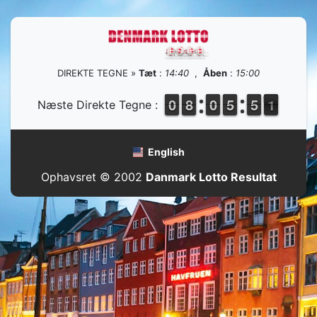
DIREKTE TEGNE »
Tæt
:
14:40
,
Åben
:
15:00
9
9
0
0
7
7
8
8
9
9
0
0
4
4
5
5
4
4
5
5
1
0
Næste Direkte Tegne :
1
English
Ophavsret © 2002
Danmark Lotto Resultat