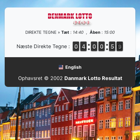
DIREKTE TEGNE »
Tæt
:
14:40
,
Åben
:
15:00
9
9
0
0
3
3
4
4
9
9
0
0
1
0
0
0
5
5
9
8
Næste Direkte Tegne :
9
English
Ophavsret © 2002
Danmark Lotto Resultat