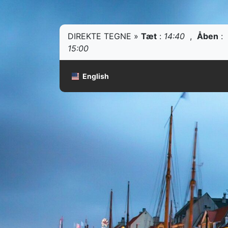
DIREKTE TEGNE »
Tæt
:
14:40
,
Åben
:
15:00
English