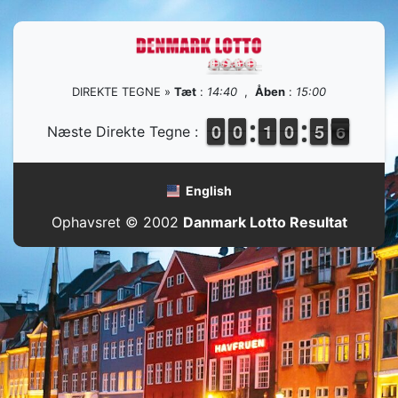
DIREKTE TEGNE »
Tæt
:
14:40
,
Åben
:
15:00
9
9
0
0
9
9
0
0
1
1
1
1
9
9
0
0
4
4
5
5
6
5
Næste Direkte Tegne :
5
English
Ophavsret © 2002
Danmark Lotto Resultat