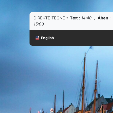
DIREKTE TEGNE »
Tæt
:
14:40
,
Åben
:
15:00
English