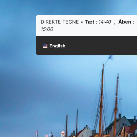
DIREKTE TEGNE »
Tæt
:
14:40
,
Åben
:
15:00
English