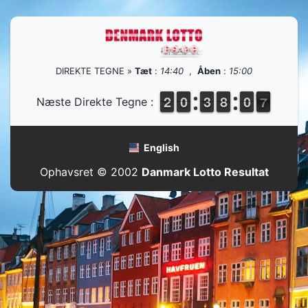
DIREKTE TEGNE »
Tæt
:
14:40
,
Åben
:
15:00
1
1
2
2
9
9
0
0
2
2
3
3
7
7
8
8
1
0
0
7
6
Næste Direkte Tegne :
6
English
Ophavsret © 2002
Danmark Lotto Resultat