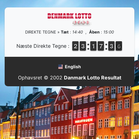
DIREKTE TEGNE »
Tæt
:
14:40
,
Åben
:
15:00
1
1
2
2
2
2
3
3
1
1
1
1
6
6
7
7
2
2
3
3
6
5
Næste Direkte Tegne :
6
English
Ophavsret © 2002
Danmark Lotto Resultat