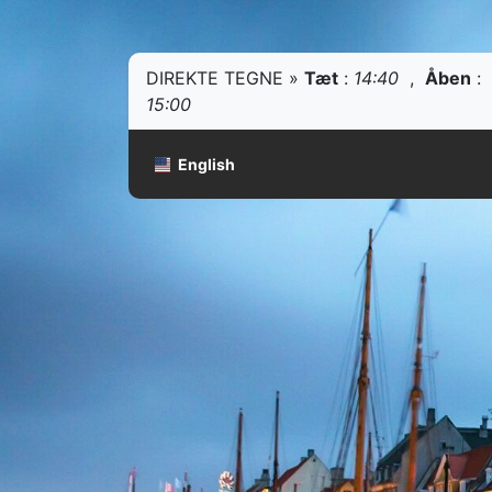
DIREKTE TEGNE »
Tæt
:
14:40
,
Åben
:
15:00
English