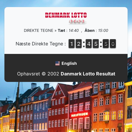
DIREKTE TEGNE »
Tæt
:
14:40
,
Åben
:
15:00
1
1
1
1
1
1
2
2
3
3
4
4
4
4
5
5
5
4
0
9
Næste Direkte Tegne :
5
0
English
Ophavsret © 2002
Danmark Lotto Resultat