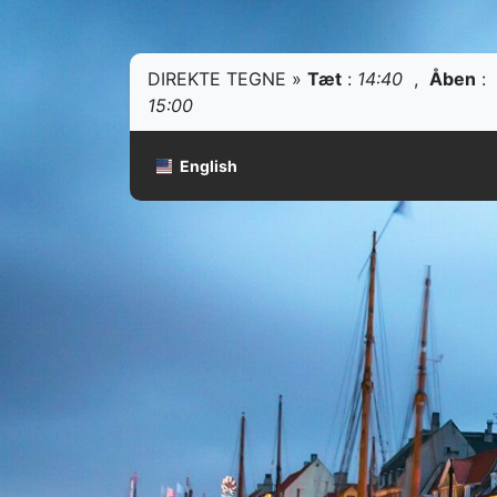
DIREKTE TEGNE »
Tæt
:
14:40
,
Åben
:
15:00
English