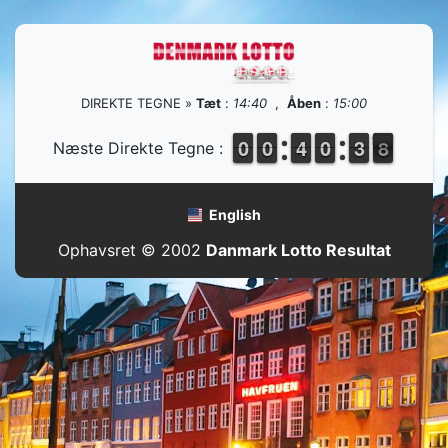
DIREKTE TEGNE »
Tæt
:
14:40
,
Åben
:
15:00
9
9
0
0
9
9
0
0
3
3
4
4
9
9
0
0
4
3
3
8
7
Næste Direkte Tegne :
8
English
Ophavsret © 2002
Danmark Lotto Resultat