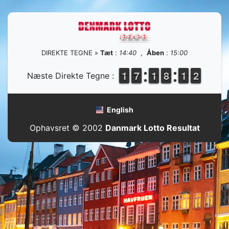
DIREKTE TEGNE »
Tæt
:
14:40
,
Åben
:
15:00
1
1
1
1
6
6
7
7
1
1
1
1
7
7
8
8
1
1
1
1
2
1
2
Næste Direkte Tegne :
English
Ophavsret © 2002
Danmark Lotto Resultat