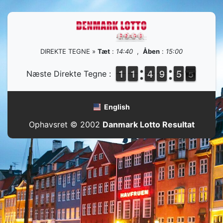
DIREKTE TEGNE »
Tæt
:
14:40
,
Åben
:
15:00
1
1
1
1
1
1
1
1
3
3
4
4
8
8
9
9
4
4
5
5
5
4
Næste Direkte Tegne :
4
English
Ophavsret © 2002
Danmark Lotto Resultat