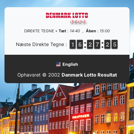
DIREKTE TEGNE »
Tæt
:
14:40
,
Åben
:
15:00
1
1
1
1
5
5
6
6
1
1
2
2
6
6
7
7
1
1
2
2
5
4
5
Næste Direkte Tegne :
English
Ophavsret © 2002
Danmark Lotto Resultat