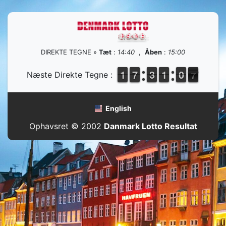
DIREKTE TEGNE »
Tæt
:
14:40
,
Åben
:
15:00
1
1
1
1
6
6
7
7
2
2
3
3
1
1
1
1
1
0
0
7
6
Næste Direkte Tegne :
6
English
Ophavsret © 2002
Danmark Lotto Resultat