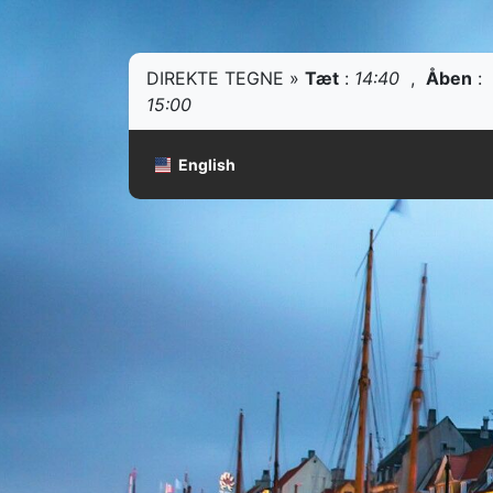
DIREKTE TEGNE »
Tæt
:
14:40
,
Åben
:
15:00
English