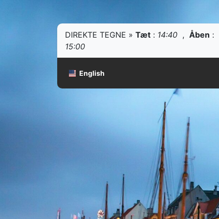
DIREKTE TEGNE »
Tæt
:
14:40
,
Åben
:
15:00
English