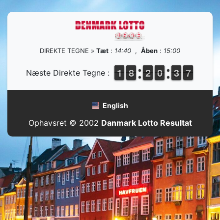
DIREKTE TEGNE »
Tæt
:
14:40
,
Åben
:
15:00
1
1
1
1
7
7
8
8
1
1
2
2
9
9
0
0
4
3
3
7
6
Næste Direkte Tegne :
7
English
Ophavsret © 2002
Danmark Lotto Resultat