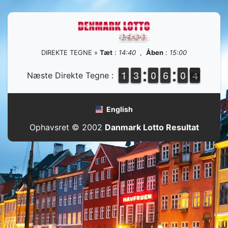
DIREKTE TEGNE »
Tæt
:
14:40
,
Åben
:
15:00
1
1
1
1
2
2
3
3
9
9
0
0
5
5
6
6
9
9
0
0
4
3
Næste Direkte Tegne :
3
English
Ophavsret © 2002
Danmark Lotto Resultat