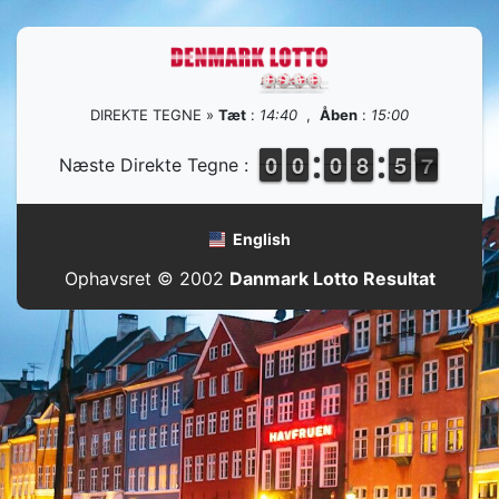
DIREKTE TEGNE »
Tæt
:
14:40
,
Åben
:
15:00
9
9
0
0
9
9
0
0
9
9
0
0
9
8
8
0
5
5
7
6
Næste Direkte Tegne :
English
Ophavsret © 2002
Danmark Lotto Resultat