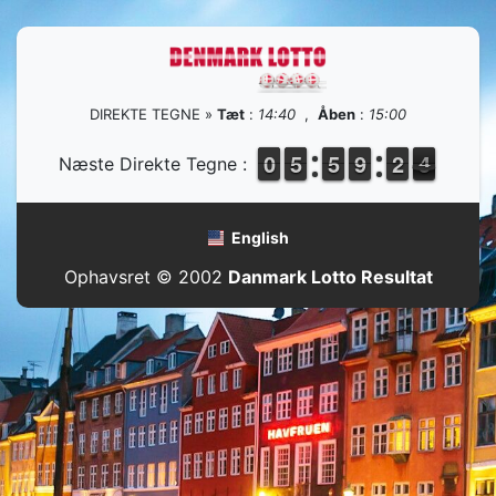
DIREKTE TEGNE »
Tæt
:
14:40
,
Åben
:
15:00
9
9
0
0
4
4
5
5
4
4
5
5
8
8
9
9
1
1
2
2
5
4
4
Næste Direkte Tegne :
English
Ophavsret © 2002
Danmark Lotto Resultat