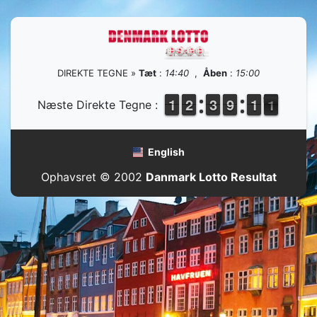
DIREKTE TEGNE »
Tæt
:
14:40
,
Åben
:
15:00
1
1
1
1
1
1
2
2
2
2
3
3
8
8
9
9
1
1
1
1
1
0
Næste Direkte Tegne :
0
English
Ophavsret © 2002
Danmark Lotto Resultat