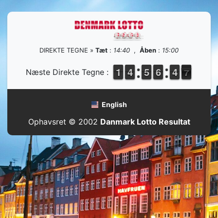
DIREKTE TEGNE »
Tæt
:
14:40
,
Åben
:
15:00
1
1
1
1
3
3
4
4
4
4
5
5
5
5
6
6
5
4
4
7
6
Næste Direkte Tegne :
6
English
Ophavsret © 2002
Danmark Lotto Resultat