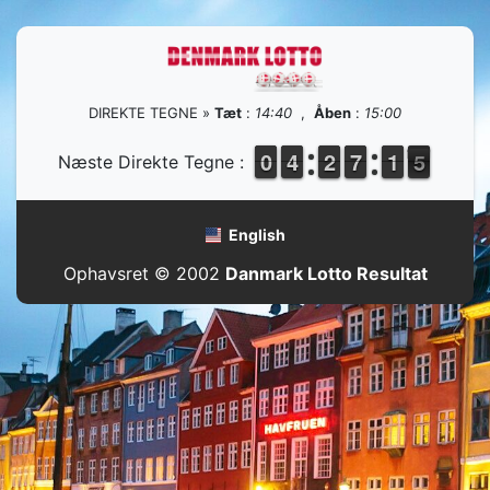
DIREKTE TEGNE »
Tæt
:
14:40
,
Åben
:
15:00
9
9
0
0
3
3
4
4
1
1
2
2
6
6
7
7
1
1
1
1
5
4
Næste Direkte Tegne :
5
English
Ophavsret © 2002
Danmark Lotto Resultat