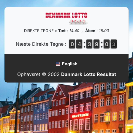
DIREKTE TEGNE »
Tæt
:
14:40
,
Åben
:
15:00
9
9
0
0
3
3
4
4
2
2
3
3
8
8
9
9
9
9
0
0
3
2
Næste Direkte Tegne :
English
Ophavsret © 2002
Danmark Lotto Resultat