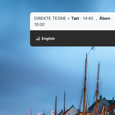
DIREKTE TEGNE »
Tæt
:
14:40
,
Åben
:
15:00
English