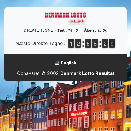
DIREKTE TEGNE »
Tæt
:
14:40
,
Åben
:
15:00
1
1
1
1
1
1
2
2
4
4
5
5
7
7
8
8
3
2
2
9
8
Næste Direkte Tegne :
9
English
Ophavsret © 2002
Danmark Lotto Resultat