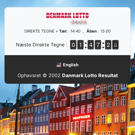
DIREKTE TEGNE »
Tæt
:
14:40
,
Åben
:
15:00
9
9
0
0
1
1
1
1
3
3
4
4
6
6
7
7
3
2
2
8
7
Næste Direkte Tegne :
8
English
Ophavsret © 2002
Danmark Lotto Resultat