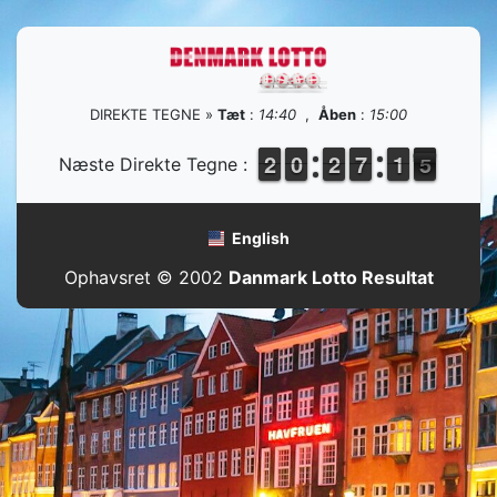
DIREKTE TEGNE »
Tæt
:
14:40
,
Åben
:
15:00
1
1
2
2
9
9
0
0
1
1
2
2
6
6
7
7
1
1
1
1
5
4
Næste Direkte Tegne :
4
English
Ophavsret © 2002
Danmark Lotto Resultat