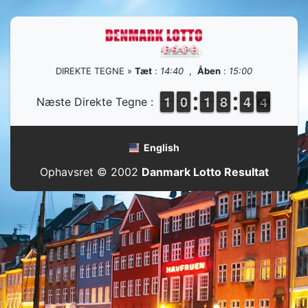
DIREKTE TEGNE »
Tæt
:
14:40
,
Åben
:
15:00
1
1
1
1
9
9
0
0
1
1
1
1
7
7
8
8
3
3
4
4
4
3
Næste Direkte Tegne :
3
English
Ophavsret © 2002
Danmark Lotto Resultat