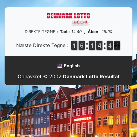
DIREKTE TEGNE »
Tæt
:
14:40
,
Åben
:
15:00
1
1
1
1
5
5
6
6
1
1
1
1
3
3
4
4
5
4
4
7
6
Næste Direkte Tegne :
6
English
Ophavsret © 2002
Danmark Lotto Resultat