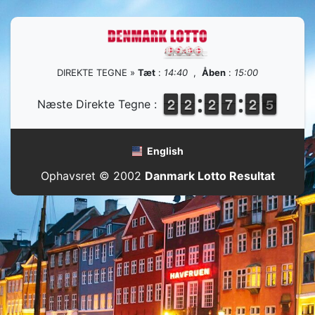
DIREKTE TEGNE »
Tæt
:
14:40
,
Åben
:
15:00
1
1
2
2
1
1
2
2
1
1
2
2
6
6
7
7
1
1
2
2
5
4
Næste Direkte Tegne :
5
English
Ophavsret © 2002
Danmark Lotto Resultat