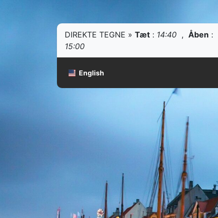
DIREKTE TEGNE »
Tæt
:
14:40
,
Åben
:
15:00
English