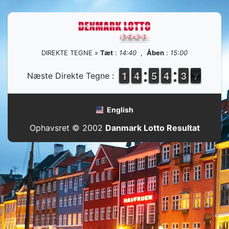
DIREKTE TEGNE »
Tæt
:
14:40
,
Åben
:
15:00
1
1
1
1
3
3
4
4
4
4
5
5
3
3
4
4
4
3
3
7
6
Næste Direkte Tegne :
6
English
Ophavsret © 2002
Danmark Lotto Resultat