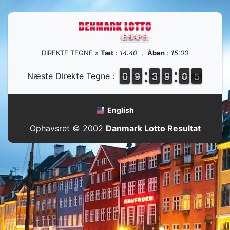
DIREKTE TEGNE »
Tæt
:
14:40
,
Åben
:
15:00
9
9
0
0
8
8
9
9
2
2
3
3
8
8
9
9
9
9
0
0
5
4
Næste Direkte Tegne :
4
English
Ophavsret © 2002
Danmark Lotto Resultat