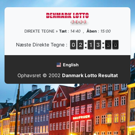
DIREKTE TEGNE »
Tæt
:
14:40
,
Åben
:
15:00
9
9
0
0
1
1
2
2
1
1
1
1
2
2
3
3
3
2
0
9
Næste Direkte Tegne :
2
9
English
Ophavsret © 2002
Danmark Lotto Resultat