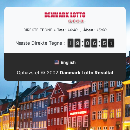
DIREKTE TEGNE »
Tæt
:
14:40
,
Åben
:
15:00
1
1
1
1
8
8
9
9
9
9
0
0
5
5
6
6
4
4
5
5
1
0
Næste Direkte Tegne :
0
English
Ophavsret © 2002
Danmark Lotto Resultat