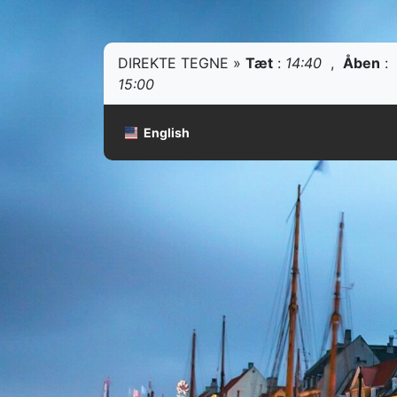
DIREKTE TEGNE »
Tæt
:
14:40
,
Åben
:
15:00
English