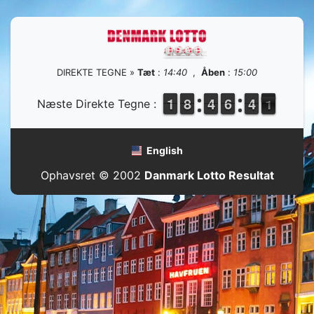
DIREKTE TEGNE »
Tæt
:
14:40
,
Åben
:
15:00
1
1
1
1
7
7
8
8
3
3
4
4
5
5
6
6
3
3
4
4
1
0
Næste Direkte Tegne :
0
English
Ophavsret © 2002
Danmark Lotto Resultat