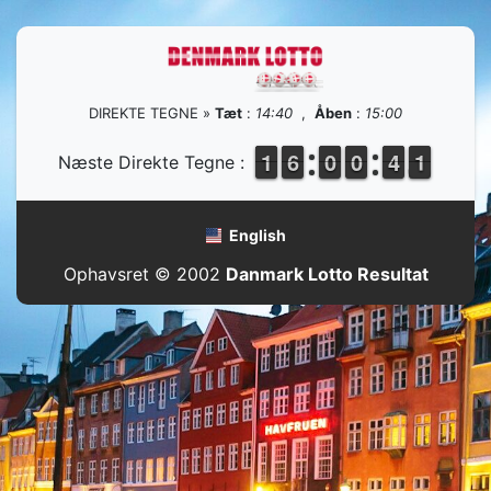
DIREKTE TEGNE »
Tæt
:
14:40
,
Åben
:
15:00
1
1
1
1
5
5
6
6
9
9
0
0
9
9
0
0
3
3
4
4
1
0
1
Næste Direkte Tegne :
English
Ophavsret © 2002
Danmark Lotto Resultat