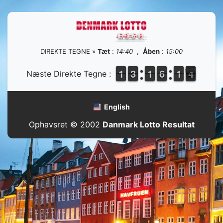
DIREKTE TEGNE »
Tæt
:
14:40
,
Åben
:
15:00
1
1
1
1
2
2
3
3
1
1
1
1
5
5
6
6
1
1
1
1
4
3
Næste Direkte Tegne :
3
English
Ophavsret © 2002
Danmark Lotto Resultat