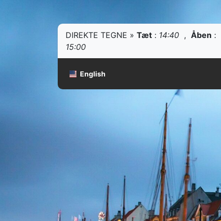
DIREKTE TEGNE »
Tæt
:
14:40
,
Åben
:
15:00
English