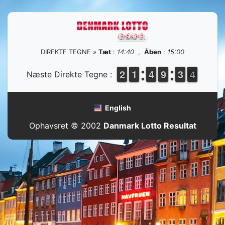
DIREKTE TEGNE »
Tæt
:
14:40
,
Åben
:
15:00
1
1
2
2
1
1
1
1
3
3
4
4
8
8
9
9
2
2
3
3
4
3
Næste Direkte Tegne :
4
English
Ophavsret © 2002
Danmark Lotto Resultat