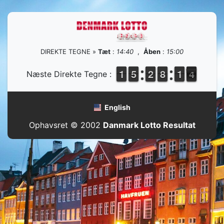
DIREKTE TEGNE »
Tæt
:
14:40
,
Åben
:
15:00
1
1
1
1
4
4
5
5
1
1
2
2
7
7
8
8
1
1
1
1
4
3
Næste Direkte Tegne :
3
English
Ophavsret © 2002
Danmark Lotto Resultat