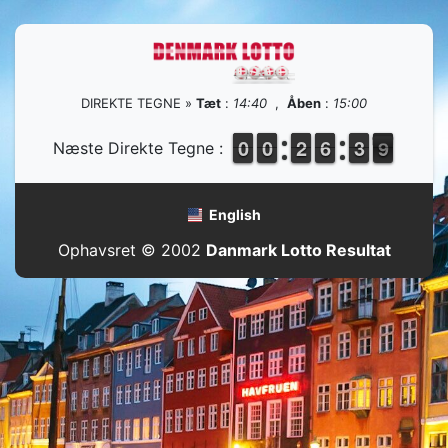
DIREKTE TEGNE »
Tæt
:
14:40
,
Åben
:
15:00
9
9
0
0
9
9
0
0
1
1
2
2
5
5
6
6
4
3
3
9
8
Næste Direkte Tegne :
English
Ophavsret © 2002
Danmark Lotto Resultat