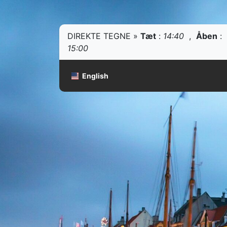
DIREKTE TEGNE »
Tæt
:
14:40
,
Åben
:
15:00
English