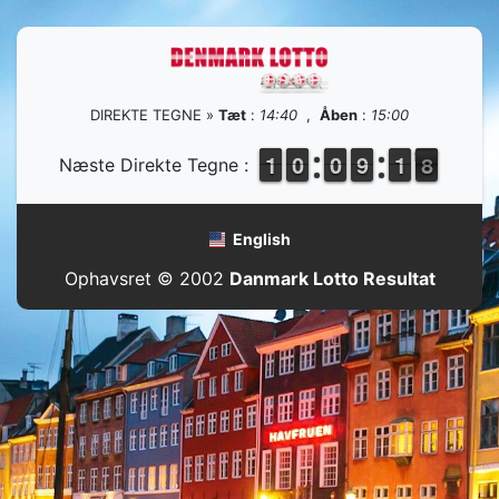
DIREKTE TEGNE »
Tæt
:
14:40
,
Åben
:
15:00
1
1
1
1
9
9
0
0
9
9
0
0
8
8
9
9
2
1
1
8
7
Næste Direkte Tegne :
English
Ophavsret © 2002
Danmark Lotto Resultat